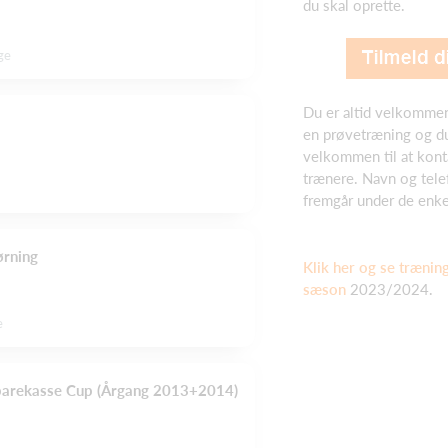
du skal oprette.
ge
Du er altid velkommen
en prøvetræning og du 
velkommen til at kont
trænere. Navn og tel
fremgår under de enke
ørning
Klik her og se trænin
sæson
2023/2024.
e
parekasse Cup (Årgang 2013+2014)