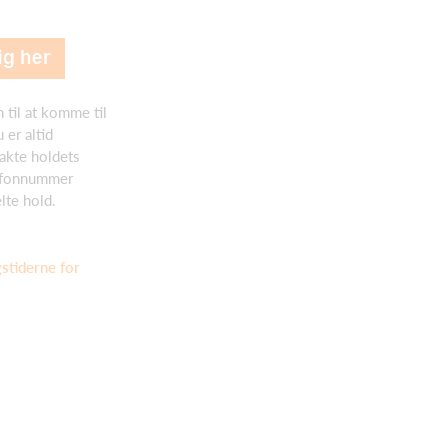
 til at komme til
er altid
akte holdets
efonnummer
lte hold.
gstiderne for