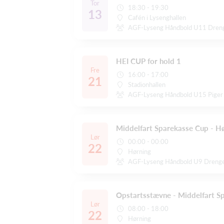
Tor
18:30 - 19:30
13
Cafén i Lysenghallen
AGF-Lyseng Håndbold U11 Dren
HEI CUP for hold 1
Fre
16:00 - 17:00
21
Stadionhallen
AGF-Lyseng Håndbold U15 Piger
Middelfart Sparekasse Cup - H
Lør
00:00 - 00:00
22
Hørning
AGF-Lyseng Håndbold U9 Dreng
Opstartsstævne - Middelfart S
Lør
08:00 - 18:00
22
Hørning