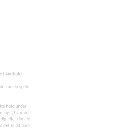
lle håndbold
d kan du spille
te hold under
rsigt", hvor du
dig eller tilmeld
t det er dit barn