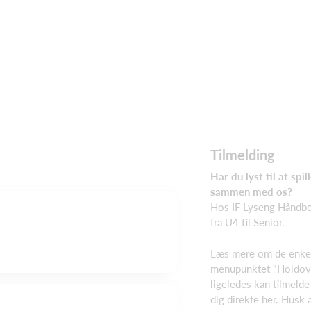
Tilmelding
Har du lyst til at spi
sammen med os?
Hos IF Lyseng Håndbol
fra U4 til Senior.
Læs mere om de enkel
menupunktet "Holdove
ligeledes kan tilmelde 
dig direkte her. Husk a