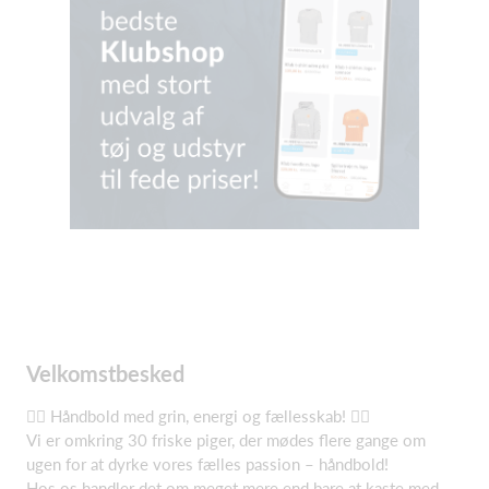
Velkomstbesked
🤾‍♀️ Håndbold med grin, energi og fællesskab! 🤾‍♀️
Vi er omkring 30 friske piger, der mødes flere gange om
ugen for at dyrke vores fælles passion – håndbold!
Hos os handler det om meget mere end bare at kaste med