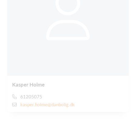
Kasper Holme
61205075
kasper.holme@danbolig.dk